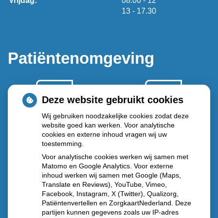
Vrijdag:
08.00
- 12
tot
13
- 17.30
Patiëntenomgeving
Deze website gebruikt cookies
Wij gebruiken noodzakelijke cookies zodat deze
website goed kan werken. Voor analytische
Herhaal
Anticonceptie
cookies en externe inhoud vragen wij uw
recepten
middelen
toestemming.
Voor analytische cookies werken wij samen met
Matomo en Google Analytics. Voor externe
inhoud werken wij samen met Google (Maps,
Translate en Reviews), YouTube, Vimeo,
Diabetes
Vragen
Facebook, Instagram, X (Twitter), Qualizorg,
middelen
stellen
Patiëntenvertellen en ZorgkaartNederland. Deze
partijen kunnen gegevens zoals uw IP-adres