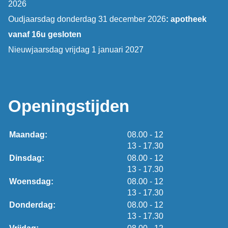
2026
Oudjaarsdag donderdag 31 december 2026
: apotheek
vanaf 16u gesloten
Nieuwjaarsdag vrijdag 1 januari 2027
Openingstijden
tot
Maandag:
08.00
- 12
tot
13
- 17.30
tot
Dinsdag:
08.00
- 12
tot
13
- 17.30
tot
Woensdag:
08.00
- 12
tot
13
- 17.30
tot
Donderdag:
08.00
- 12
tot
13
- 17.30
tot