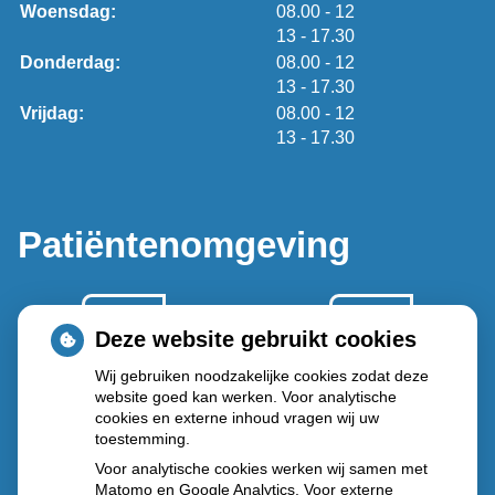
tot
Woensdag:
08.00
- 12
tot
13
- 17.30
tot
Donderdag:
08.00
- 12
tot
13
- 17.30
tot
Vrijdag:
08.00
- 12
tot
13
- 17.30
Patiëntenomgeving
Deze website gebruikt cookies
Wij gebruiken noodzakelijke cookies zodat deze
website goed kan werken. Voor analytische
Herhaal
Anticonceptie
cookies en externe inhoud vragen wij uw
recepten
middelen
toestemming.
Voor analytische cookies werken wij samen met
Matomo en Google Analytics. Voor externe