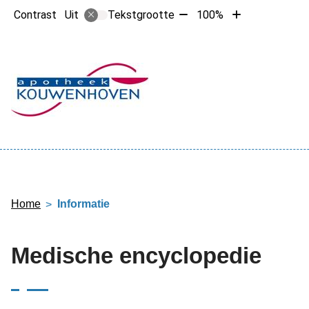
Tekst
Tekst
Contrast
Tekstgrootte
100%
Uit
verkleinen
vergroten
met
met
10%
10%
Hoofdme
Home
Informatie
Medische encyclopedie