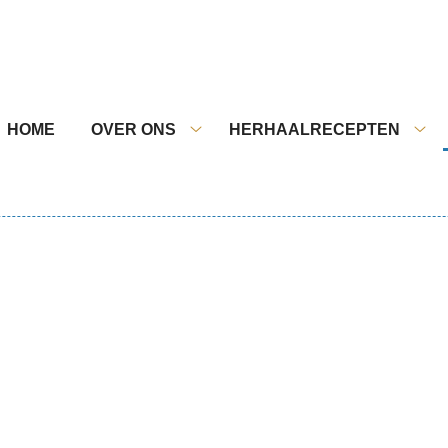
nu
HOME
OVER ONS
HERHAALRECEPTEN
Over
Her
ons
sub
submenu