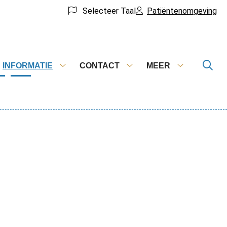
Selecteer Taal
Patiëntenomgeving
INFORMATIE
CONTACT
MEER
haalrecepten
Informatie
Contact
Meer
menu
submenu
submenu
submenu