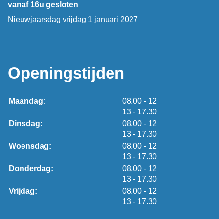
vanaf 16u gesloten
Nieuwjaarsdag vrijdag 1 januari 2027
Openingstijden
tot
Maandag:
08.00
- 12
tot
13
- 17.30
tot
Dinsdag:
08.00
- 12
tot
13
- 17.30
tot
Woensdag:
08.00
- 12
tot
13
- 17.30
tot
Donderdag:
08.00
- 12
tot
13
- 17.30
tot
Vrijdag:
08.00
- 12
tot
13
- 17.30