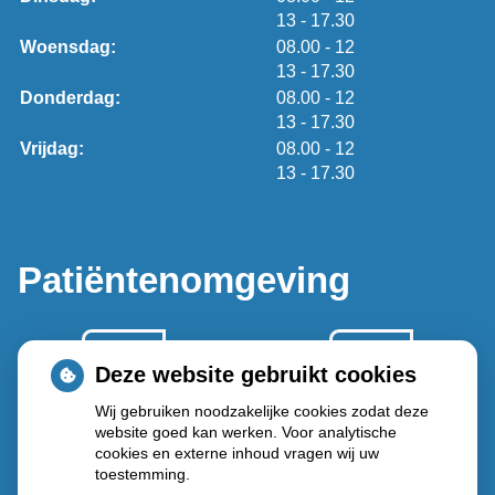
tot
13
- 17.30
tot
Woensdag:
08.00
- 12
tot
13
- 17.30
tot
Donderdag:
08.00
- 12
tot
13
- 17.30
tot
Vrijdag:
08.00
- 12
tot
13
- 17.30
Patiëntenomgeving
Deze website gebruikt cookies
Wij gebruiken noodzakelijke cookies zodat deze
website goed kan werken. Voor analytische
Herhaal
Anticonceptie
cookies en externe inhoud vragen wij uw
recepten
middelen
toestemming.