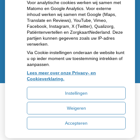
Voor analytische cookies werken wij samen met
Matomo en Google Analytics. Voor externe
inhoud werken wij samen met Google (Maps,
Translate en Reviews), YouTube, Vimeo,
Diabetes
Vragen
Facebook, Instagram, X (Twitter), Qualizorg,
middelen
stellen
Patiëntenvertellen en ZorgkaartNederland. Deze
partijen kunnen gegevens zoals uw IP-adres
verwerken.
Via Cookie-instellingen onderaan de website kunt
u op ieder moment uw toestemming intrekken of
aanpassen.
Lees meer over onze Privacy- en
Cookieverklaring.
Instellingen
Uw Zorg Online
|
Beheer
Weigeren
Privacy verklaring
|
Cookie-instellingen
|
Voorwaarden
Accepteren