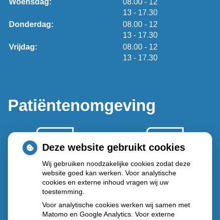
tot
Woensdag:
08.00
- 12
tot
13
- 17.30
tot
Donderdag:
08.00
- 12
tot
13
- 17.30
tot
Vrijdag:
08.00
- 12
tot
13
- 17.30
Patiëntenomgeving
Deze website gebruikt cookies
Wij gebruiken noodzakelijke cookies zodat deze
website goed kan werken. Voor analytische
Herhaal
Anticonceptie
cookies en externe inhoud vragen wij uw
recepten
middelen
toestemming.
Voor analytische cookies werken wij samen met
Matomo en Google Analytics. Voor externe